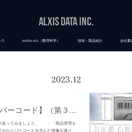
ース
MATH./SCI.（数理科学）
技術・製品紹介
会社案
2023
.
12
【USE CASE：バーコード】（第３回）スマホから取得した画像を、商品管理へリンクさせる取り組み
り返ってみましょう。 ・「商品管理を
ホからバーコードを含んだ画像を撮り