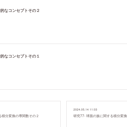
技術的なコンセプトその２
技術的なコンセプトその１
2024.05.14 11:03
する積分変換の導関数その２
研究77- 球面の族に関する積分変換