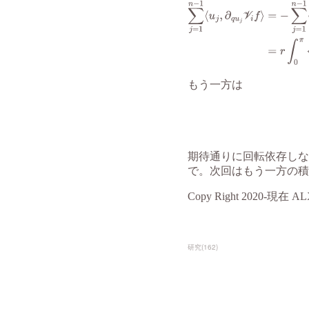
研究
(
162
)