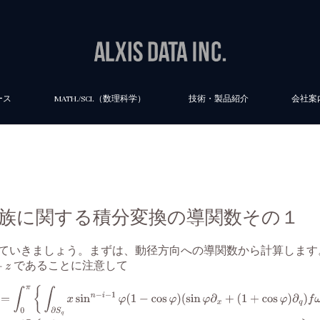
ース
MATH./SCI.（数理科学）
技術・製品紹介
会社案
面の族に関する積分変換の導関数その１