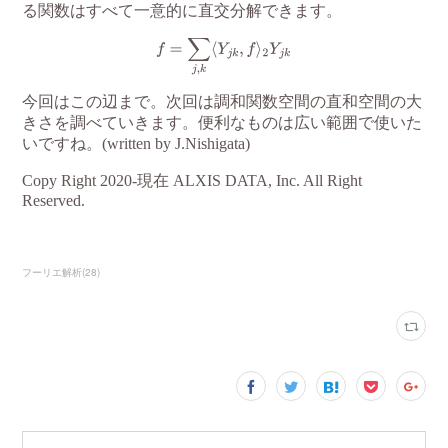
フーリエ解析
(
28
)