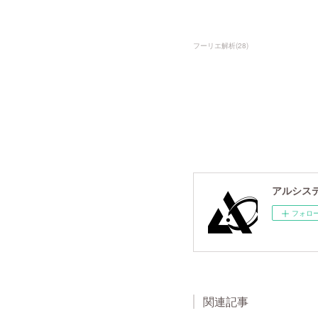
フーリエ解析
(
28
)
アルシスデー
フォロ
関連記事