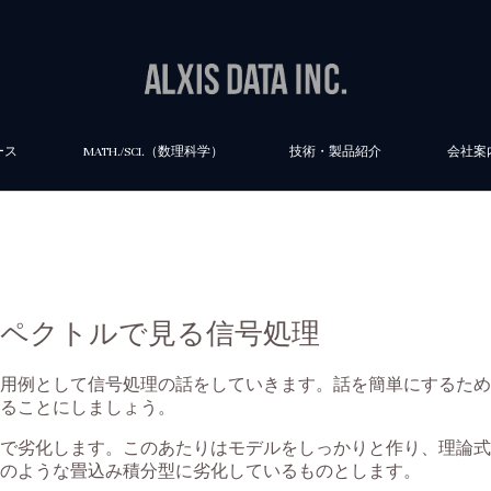
ース
MATH./SCI.（数理科学）
技術・製品紹介
会社案
 スペクトルで見る信号処理