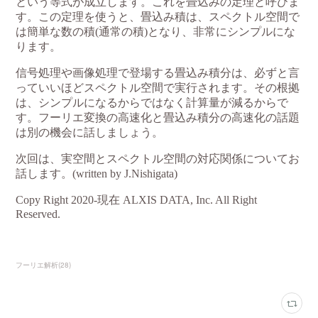
フーリエ解析
(
28
)