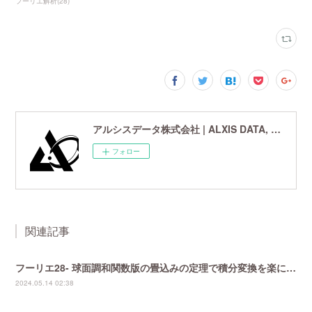
フーリエ解析
(
28
)
アルシスデータ株式会社 | ALXIS DATA, Inc. | 世界最先端の画像鮮鋭化技術研究開発企業
フォロー
関連記事
フーリエ28- 球面調和関数版の畳込みの定理で積分変換を楽にする
2024.05.14 02:38