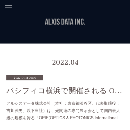
2022
.
04
2022.04.11 05:10
パシフィコ横浜で開催される OPIE'22 へ出展します
アルシスデータ株式会社（本社：東京都渋谷区、代表取締役：
吉川茂男、以下当社）は、光関連の専門展示会として国内最大
級の規模を誇る「OPIE(OPTICS & PHOTONICS International …