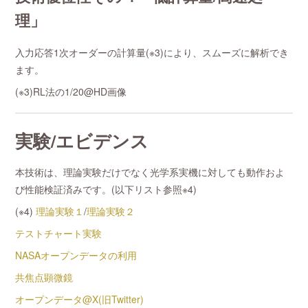
理」
入力応答1次オーダーの計算量(※3)により、スムーズに解析でき
ます。
(※3)RL法の1/20@HD画像
実験/エビデンス
本技術は、理論実験だけでなく光学系実機に対しても動作およ
び性能検証済みです。(以下リスト参照※4)
(※4)
理論実験１
/
理論実験２
テストチャート実験
NASAオープンデータの利用
共焦点顕微鏡
オープンデータ@X(旧Twitter)