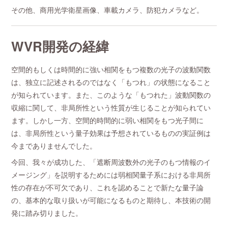
その他、商用光学衛星画像、車載カメラ、防犯カメラなど。
WVR開発の経緯
空間的もしくは時間的に強い相関をもつ複数の光子の波動関数
は、独立に記述されるのではなく「もつれ」の状態になること
が知られています。また、このような「もつれた」波動関数の
収縮に関して、非局所性という性質が生じることが知られてい
ます。しかし一方、空間的時間的に弱い相関をもつ光子間に
は、非局所性という量子効果は予想されているものの実証例は
今までありませんでした。
今回、我々が成功した、「遮断周波数外の光子のもつ情報のイ
メージング」を説明するためには弱相関量子系における非局所
性の存在が不可欠であり、これを認めることで新たな量子論
の、基本的な取り扱いが可能になるものと期待し、本技術の開
発に踏み切りました。