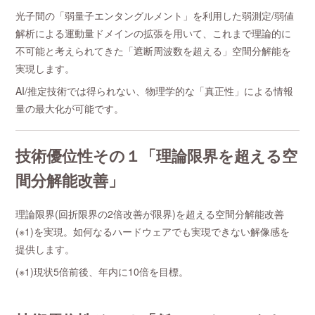
光子間の「弱量子エンタングルメント」を利用した弱測定/弱値
解析による運動量ドメインの拡張を用いて、これまで理論的に
不可能と考えられてきた「遮断周波数を超える」空間分解能を
実現します。
AI/推定技術では得られない、物理学的な「真正性」による情報
量の最大化が可能です。
技術優位性その１「理論限界を超える空
間分解能改善」
理論限界(回折限界の2倍改善が限界)を超える空間分解能改善
(※1)を実現。如何なるハードウェアでも実現できない解像感を
提供します。
(※1)現状5倍前後、年内に10倍を目標。