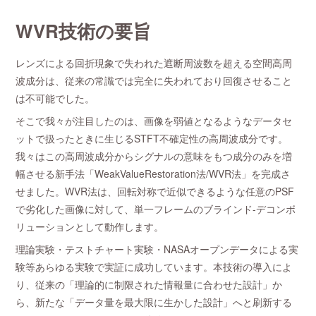
WVR技術の要旨
レンズによる回折現象で失われた遮断周波数を超える空間高周
波成分は、従来の常識では完全に失われており回復させること
は不可能でした。
そこで我々が注目したのは、画像を弱値となるようなデータセ
ットで扱ったときに生じるSTFT不確定性の高周波成分です。
我々はこの高周波成分からシグナルの意味をもつ成分のみを増
幅させる新手法「WeakValueRestoration法/WVR法」を完成さ
せました。WVR法は、回転対称で近似できるような任意のPSF
で劣化した画像に対して、単一フレームのブラインド-デコンボ
リューションとして動作します。
理論実験・テストチャート実験・NASAオープンデータによる実
験等あらゆる実験で実証に成功しています。本技術の導入によ
り、従来の「理論的に制限された情報量に合わせた設計」か
ら、新たな「データ量を最大限に生かした設計」へと刷新する