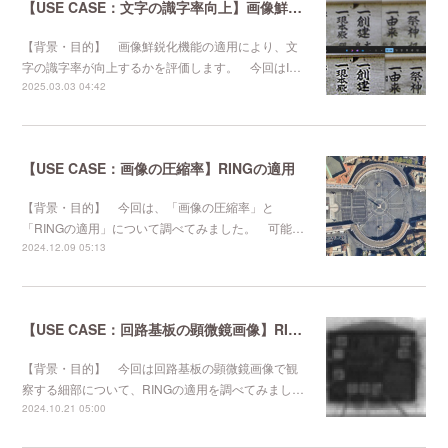
【USE CASE：文字の識字率向上】画像鮮鋭化機能の適用
【背景・目的】 画像鮮鋭化機能の適用により、文
字の識字率が向上するかを評価します。 今回はI…
2025.03.03 04:42
【USE CASE：画像の圧縮率】RINGの適用
【背景・目的】 今回は、「画像の圧縮率」と
「RINGの適用」について調べてみました。 可能…
2024.12.09 05:13
【USE CASE：回路基板の顕微鏡画像】RINGの適用
【背景・目的】 今回は回路基板の顕微鏡画像で観
察する細部について、RINGの適用を調べてみまし…
2024.10.21 05:00