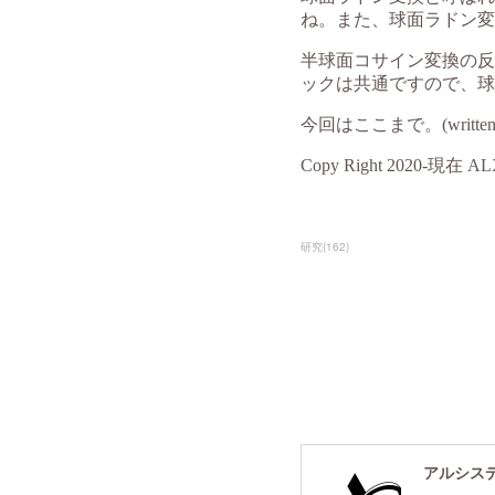
研究
(
162
)
アルシスデー