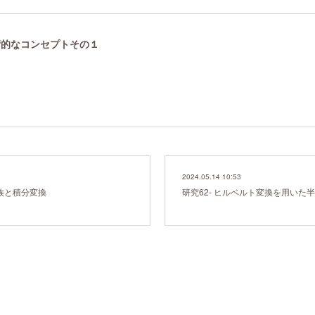
技術的なコンセプトその１
2024.05.14 10:53
の族と積分変換
研究62- ヒルベルト変換を用いた