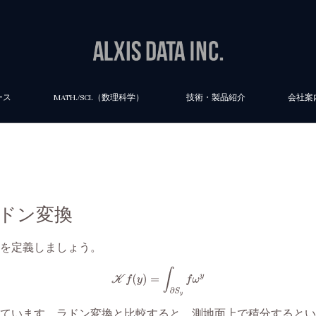
ース
MATH./SCI.（数理科学）
技術・製品紹介
会社案
ラドン変換