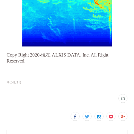
その他
(
31
)