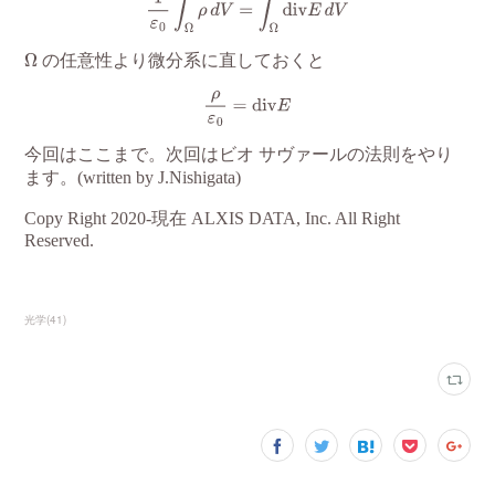
光学
(
41
)