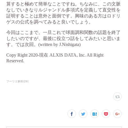
フーリエ解析
(
28
)