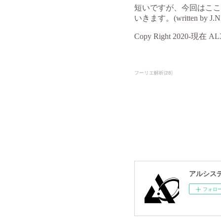
フーリエ解析
(
28
)
アルシスデー
フォロ