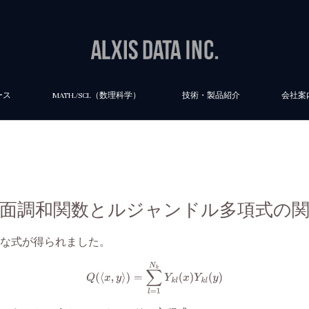
ース
MATH./SCI.（数理科学）
技術・製品紹介
会社案
 球面調和関数とルジャンドル多項式の