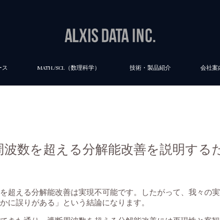
ース
MATH./SCI.（数理科学）
技術・製品紹介
会社案
遮断周波数を超える分解能改善を説明す