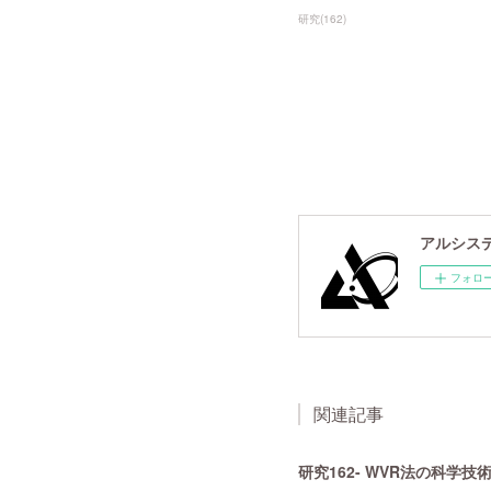
研究
(
162
)
アルシスデー
フォロ
関連記事
研究162- WVR法の科学