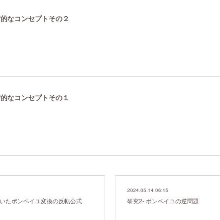
技術的なコンセプトその２
技術的なコンセプトその１
2024.05.14 06:15
用いたポンペイユ変換の反転公式
研究2- ポンペイユの逆問題