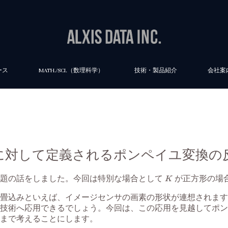
ース
MATH./SCI.（数理科学）
技術・製品紹介
会社案
形に対して定義されるポンペイユ変換の