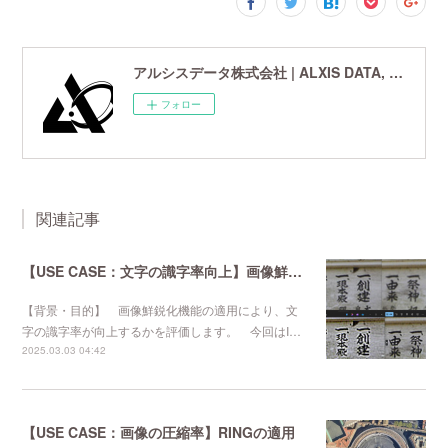
アルシスデータ株式会社 | ALXIS DATA, Inc. | 世界最先端の画像鮮鋭化技術研究開発企業
フォロー
関連記事
【USE CASE：文字の識字率向上】画像鮮鋭化機能の適用
【背景・目的】 画像鮮鋭化機能の適用により、文
字の識字率が向上するかを評価します。 今回はI…
2025.03.03 04:42
【USE CASE：画像の圧縮率】RINGの適用