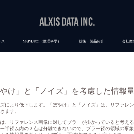
ース
MATH./SCI.（数理科学）
技術・製品紹介
会社案
「ぼやけ」と「ノイズ」を考慮した情報