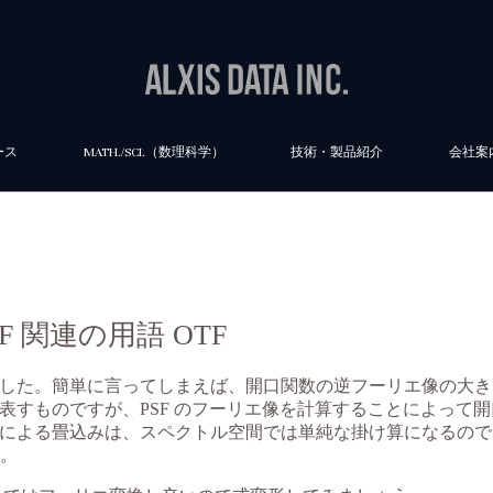
ース
MATH./SCI.（数理科学）
技術・製品紹介
会社案
SF 関連の用語 OTF