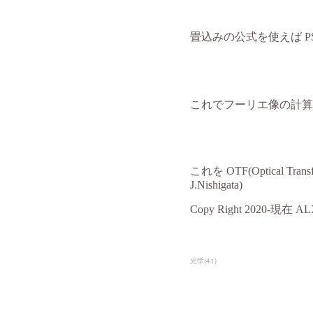
光学
(
41
)