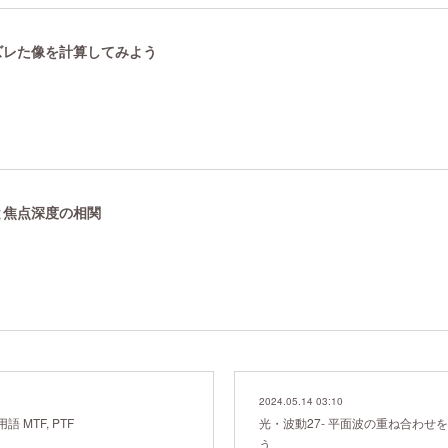
らズレた像を計算してみよう
界と焦点深度の相関
2024.05.14 03:10
語 MTF, PTF
光・波動27- 平面波の重ね合わせ
う