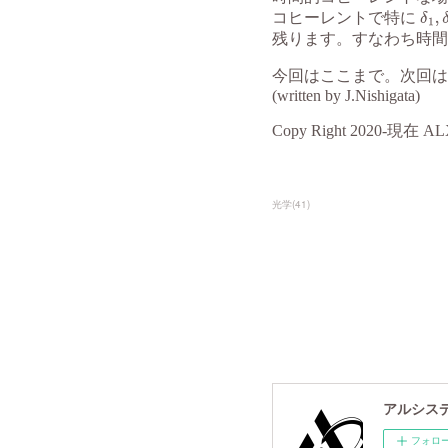
光学
(
41
)
アルシスデー
フォロ