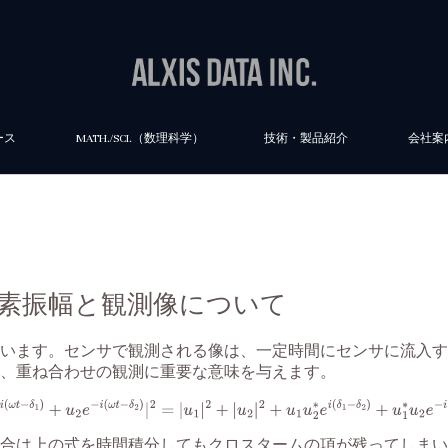
ース
MATH./SCI.（数理科学）
技術・製品紹介
会社案
 複素振幅と観測像について