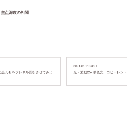
界と焦点深度の相関
2024.05.14 03:01
重ね合わせをフレネル回折させてみよ
光・波動25- 単色光、コヒーレン