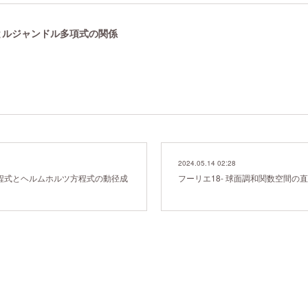
数とルジャンドル多項式の関係
2024.05.14 02:28
方程式とヘルムホルツ方程式の動径成
フーリエ18- 球面調和関数空間の