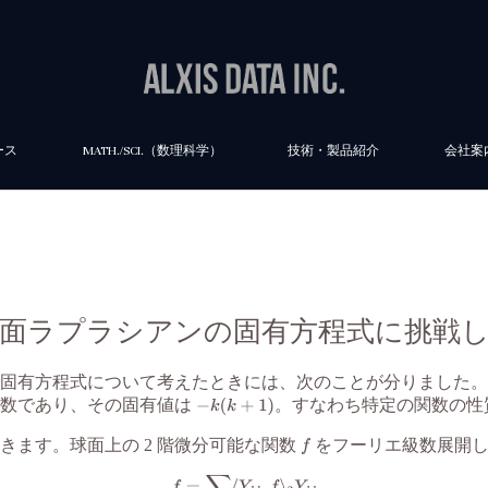
ース
MATH./SCI.（数理科学）
技術・製品紹介
会社案
 球面ラプラシアンの固有方程式に挑戦