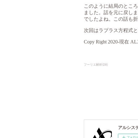
フーリエ解析
(
28
)
アルシスデー
フォロ