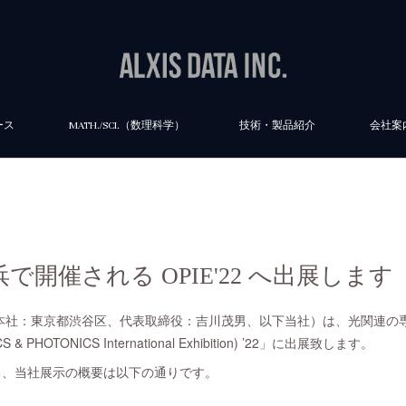
ース
MATH./SCI.（数理科学）
技術・製品紹介
会社案
開催される OPIE'22 へ出展します
本社：東京都渋谷区、代表取締役：吉川茂男、以下当社）は、光関連の
 PHOTONICS International Exhibition) ’22」に出展致します。
に係る、当社展示の概要は以下の通りです。