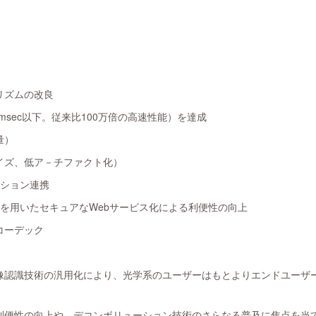
リズムの改良
msec以下。従来比100万倍の高速性能）を達成
量）
イズ、低ア－チファクト化）
ーション連携
ogle 認証を用いたセキュアなWebサービス化による利便性の向上
コーデック
像認識技術の汎用化により、光学系のユーザーはもとよりエンドユーザ
利便性の向上や、デコンボリューション技術のさらなる普及に焦点を当