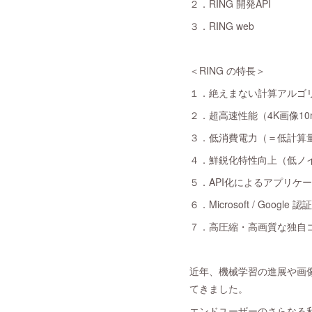
２．RING 開発API
３．RING web
＜RING の特長＞
１．絶えまない計算アルゴ
２．超高速性能（4K画像10
３．低消費電力（＝低計算
４．鮮鋭化特性向上（低ノ
５．API化によるアプリケ
６．Microsoft / Go
７．高圧縮・高画質な独自
近年、機械学習の進展や画
てきました。
エンドユーザーのさらなる