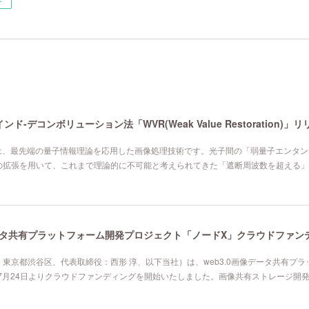
ー
デコンボリューション法「WVR(Weak Value Restoration)」
storation)は、最先端の量子情報理論を応用した画像処理技術です。光子間の「弱量子エ
拡張を用いて、これまで理論的に不可能と考えられてきた「遮断周波数を超える」空
東京都渋谷区、代表取締役：西形 淳、以下当社）は、web3.0画像データ共有プラ
年7月24日よりクラウドファンディングを開始いたしました。画像共有ストレージ開