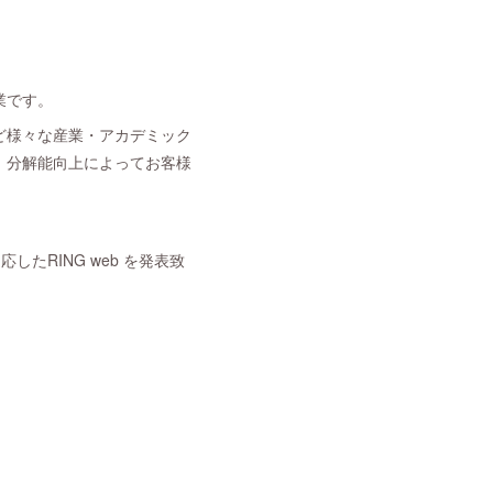
業です。
ど様々な産業・アカデミック
、分解能向上によってお客様
したRING web を発表致