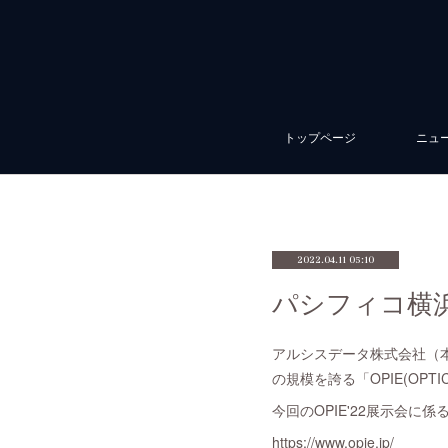
トップページ
ニュ
2022.04.11 05:10
パシフィコ横浜で
アルシスデータ株式会社（
の規模を誇る「OPIE(OPTICS &
今回のOPIE'22展示会
https://www.opie.jp/