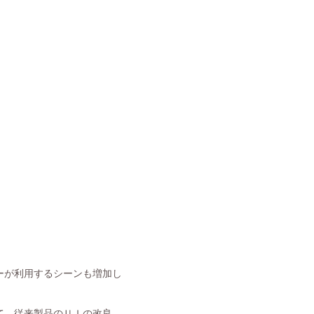
ーが利用するシーンも増加し
て、従来製品のＵＩの改良、