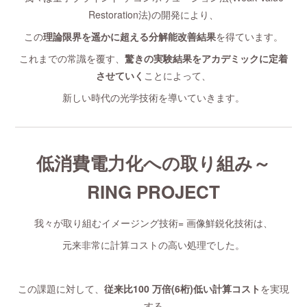
Restoration法)の開発により、
この
理論限界を遥かに超える分解能改善結果
を得ています。
これまでの常識を覆す、
驚きの実験結果をアカデミックに定着
させていく
ことによって、
新しい時代の光学技術を導いていきます。
低消費電力化への取り組み～
RING PROJECT
我々が取り組むイメージング技術= 画像鮮鋭化技術は、
元来非常に計算コストの高い処理でした。
この課題に対して、
従来比100 万倍(6桁)低い計算コスト
を実現
する