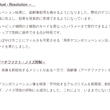
l - Resolution ～
ーション結果に、超解像処理を施せるようになりました。弊社のデコ
幅に向上し、効果を視覚的に実感できるようになっています。
ュービック補間の２種類のモードを異なったパラメータで実行できるよ
トップで気軽に操作できる点が特長です。
たぼやけ方ごとにフィルタを可変させる「局所デコンボリューション法
ートを果たしました。
～アーチファクト・ノイズ抑制～
画像を鮮鋭化するメリットがある一方で、偽解像（アーチファクト）
コンボリューション像を積算・平均化するアルゴリズムを新開発。鮮
げ、ノイズ増加の抑制にも成功しました。これにより、いままでにない