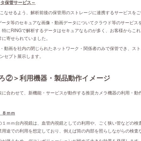
データ保管サービス～
いこなせるよう、解析前後の保管用のストレージに連携するサービスを
師データ等のセキュアな画像・動画データについてクラウド等のサービス
。特にRINGで解析するデータはセキュアなものが多く、お客様からこ
常に寄せられていました。
画像・動画を社内の閉じられたネットワーク・関係者のみで保管でき、ス
をコンセプト展示します。
ろ②＞利用機器・製品動作イメージ
表に合わせて、新機能・サービスが動作する推奨カメラ機器の利用・動
、８ｍｍ
１ｍｍ台内視鏡は、血管内視鏡としての利用や、ごく狭い管などの検
業用途での利用を想定しており、例えば筒の内部を照らしながらの検査
が伴うため、デコンボリューションが極めて大きな効果を発揮します