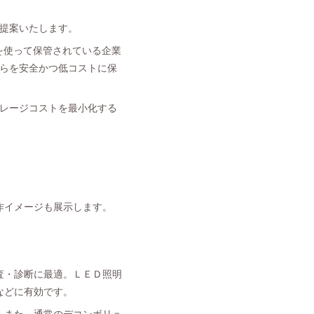
ご提案いたします。
を使って保管されている企業
れらを安全かつ低コストに保
トレージコストを最小化する
作イメージも展示します。
査・診断に最適。ＬＥＤ照明
などに有効です。
。また、通常のデコンボリュ