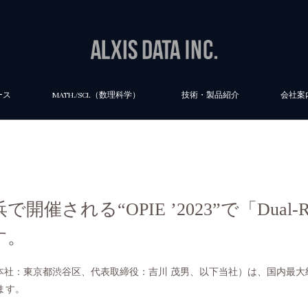
ース
MATH./SCI.（数理科学）
技術・製品紹介
会社案
催される“OPIE ’2023”で「Dual-Res
す。
本社：東京都渋谷区、代表取締役：吉川 茂男、以下当社）は、国内最大
します。