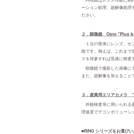
ーション処理、超解像処理
ださい。
２．顕微鏡 Opto "Plug & 
１台の筐体にレンズ、セン
能です。例えば、これまで
スを持参すれば迅速に検査
顕微鏡で撮影した画像にデ
また、超解像を加えること
３．産業用エリアカメラ ”Real 
外観検査等に用いられる産業用
理速度でデコンボリューシ
■RING シリーズをお選び