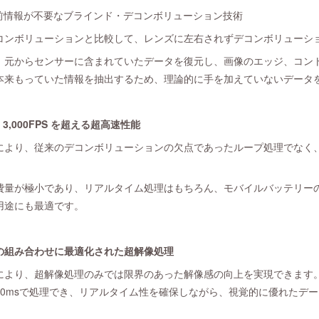
事前情報が不要なブラインド・デコンボリューション技術
コンボリューションと比較して、レンズに左右されずデコンボリューシ
元からセンサーに含まれていたデータを復元し、画像のエッジ、コン
本来もっていた情報を抽出するため、理論的に手を加えていないデータ
ら 3,000FPS を超える超高速性能
により、従来のデコンボリューションの欠点であったループ処理でなく
量が極小であり、リアルタイム処理はもちろん、モバイルバッテリー
用途にも最適です。
の組み合わせに最適化された超解像処理
により、超解像処理のみでは限界のあった解像感の向上を実現できます
10msで処理でき、リアルタイム性を確保しながら、視覚的に優れたデ