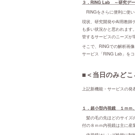
３．RING Lab ～研究
RINGをさらに便利に使
現状、研究開発やAI用教
も多い状況かと思われます
管するサービスのニーズが
そこで、RINGでの解析
サービス「RING Lab」
■＜当日のみどこ
上記新機能・サービスの発
１．超小型内視鏡 １ｍｍ
髪の毛の先ほどのサイズの
付の８ｍｍ内視鏡は主に産
内視鏡はレンズ性能に制約