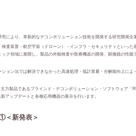
研究により、革新的なデコンボリューション技術を開発する研究開発企
・検査装置・航空宇宙（ドローン）・インフラ・セキュリティといった
ミック領域に展開し、製品の外観検査や医療機器の開発、顕微鏡の性能
ーション法では解決できなかった高速処理・低計算量・分解能向上によ
3 では、主力製品であるブラインド・デコンボリューション・ソフトウェア「
tion」の最新アップデートと各種応用機器の展示を行います。
①＜新発表＞