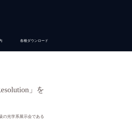
内
各種ダウンロード
olution」を
級の光学系展示会である