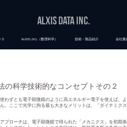
ース
MATH./SCI.（数理科学）
技術・製品紹介
会社案
WVR法の科学技術的なコンセプトその２