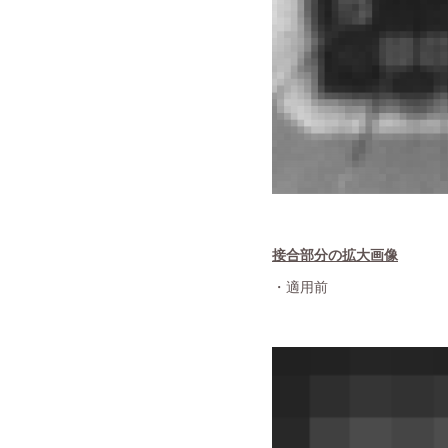
接合部分の拡大画像
・適用前