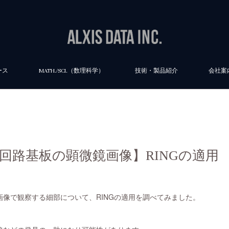
ース
MATH./SCI.（数理科学）
技術・製品紹介
会社案
E：回路基板の顕微鏡画像】RINGの適用
像で観察する細部について、RINGの適用を調べてみました。